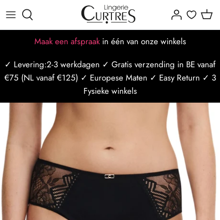
Meteen
naar
de
Alles voor dames
Alles voor heren
Alle Merken
Dames maattabellen
Missie-visie-waarden
Afspraak maken
Maak een afspraak
in één van onze winkels
content
✓ Levering:2-3 werkdagen ✓ Gratis verzending in BE vanaf
BH's
Badmode
Populaire merken
BH maattabel
Ons team
Afspraak op locatie
€75 (NL vanaf €125) ✓ Europese Maten ✓ Easy Return ✓ 3
Slips
Nachtmode
Slip maattabel
Borstzorg
Afspraak op styliste
Fysieke winkels
Badmode
Ondergoed
Mannen maattabel
Borstbewust
Curtres Care
Sport/Ondermode
Bh Maat Test
Winkels
Last Minute afspraak
Nachtmode
Blogposts