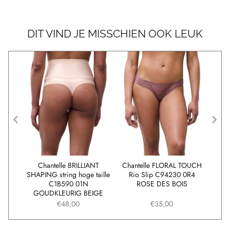
DIT VIND JE MISSCHIEN OOK LEUK
NT
Chantelle BRILLIANT
Chantelle FLORAL TOUCH
Cha
1B570
SHAPING string hoge taille
Rio Slip C94230 0R4
IG
C1B590 01N
ROSE DES BOIS
GOUDKLEURIG BEIGE
€48,00
€35,00