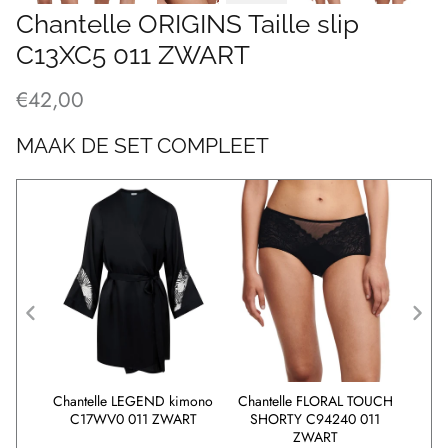
Chantelle ORIGINS Taille slip
C13XC5 011 ZWART
€42,00
MAAK DE SET COMPLEET
ar
Chantelle LEGEND kimono
Chantelle FLORAL TOUCH
Chan
ini
C17WV0 011 ZWART
SHORTY C94240 011
b
2VQ9
ZWART
C