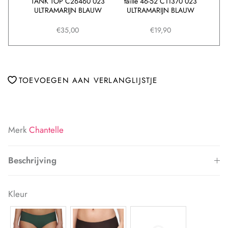
3
TANK TOP C26460 023
taille 46-52 C11370 023
SHAP
AUW
ULTRAMARIJN BLAUW
ULTRAMARIJN BLAUW
0
€35,00
€19,90
TOEVOEGEN AAN VERLANGLIJSTJE
Merk
Chantelle
Beschrijving
Kleur