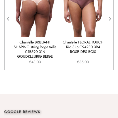
NT
Chantelle BRILLIANT
Chantelle FLORAL TOUCH
Cha
1B570
SHAPING string hoge taille
Rio Slip C94230 0R4
IG
C1B590 01N
ROSE DES BOIS
GOUDKLEURIG BEIGE
€48,00
€35,00
GOOGLE REVIEWS