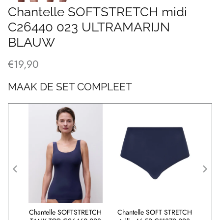
Chantelle SOFTSTRETCH midi
C26440 023 ULTRAMARIJN
BLAUW
€19,90
MAAK DE SET COMPLEET
ETCH
Chantelle SOFTSTRETCH
Chantelle SOFT STRETCH
C