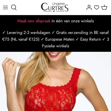
Meteen
naar
de
Alles voor dames
Alles voor heren
Alle Merken
Dames maattabellen
Missie-visie-waarden
Afspraak maken
Maak een afspraak
in één van onze winkels
content
✓ Levering:2-3 werkdagen ✓ Gratis verzending in BE vanaf
BH's
Badmode
Populaire merken
BH maattabel
Ons team
Afspraak op locatie
€75 (NL vanaf €125) ✓ Europese Maten ✓ Easy Return ✓ 3
Slips
Nachtmode
Slip maattabel
Borstzorg
Afspraak op styliste
Fysieke winkels
Badmode
Ondergoed
Mannen maattabel
Borstbewust
Curtres Care
Sport/Ondermode
Bh Maat Test
Winkels
Last Minute afspraak
Nachtmode
Blogposts