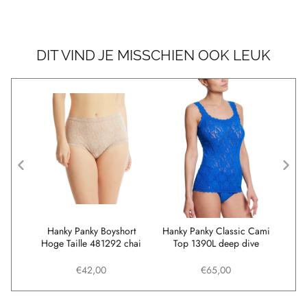
DIT VIND JE MISSCHIEN OOK LEUK
ort
Hanky Panky Boyshort
Hanky Panky Classic Cami
Ha
ow
Hoge Taille 481292 chai
Top 1390L deep dive
€42,00
€65,00