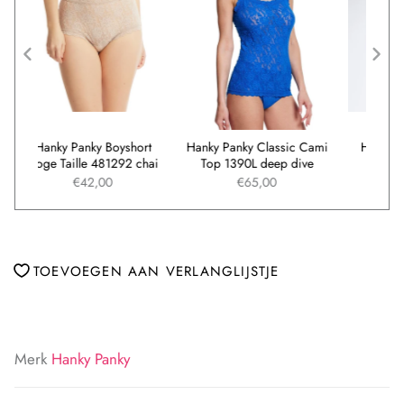
ort
Hanky Panky Boyshort
Hanky Panky Classic Cami
Ha
ow
Hoge Taille 481292 chai
Top 1390L deep dive
€42,00
€65,00
TOEVOEGEN AAN VERLANGLIJSTJE
Merk
Hanky Panky