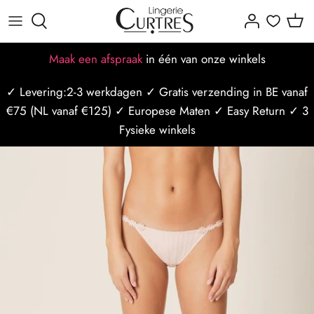
Meteen
naar
de
Alles voor dames
Alles voor heren
Alle Merken
Dames maattabellen
Missie-visie-waarden
Afspraak maken
Maak een afspraak
in één van onze winkels
content
✓ Levering:2-3 werkdagen ✓ Gratis verzending in BE vanaf
BH's
Badmode
Populaire merken
BH maattabel
Ons team
Afspraak op locatie
€75 (NL vanaf €125) ✓ Europese Maten ✓ Easy Return ✓ 3
Slips
Nachtmode
Slip maattabel
Borstzorg
Afspraak op styliste
Fysieke winkels
Badmode
Ondergoed
Mannen maattabel
Borstbewust
Curtres Care
Sport/Ondermode
Bh Maat Test
Winkels
Last Minute afspraak
Nachtmode
Blogposts