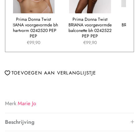
rt
Prima Donna Twist
Prima Donna Twist
P
P
BRIANA voorgevormde bh
BRIANA voorgevormde
BRIA
- hartvorm 0242520 PEP
balconette bh 0242522
PEP
PEP PEP
€99,90
€99,90
TOEVOEGEN AAN VERLANGLIJSTJE
Merk
Marie Jo
Beschrijving