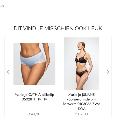
-->
DIT VIND JE MISSCHIEN OOK LEUK
slip
Marie Jo CATHIA tailleslip
Marie Jo JULIANE
Mari
V
0502811 TIV TIV
voorgevormde bh -
uitn
hartvorm 0103066 ZWA
ZWA
€40,90
€112,00