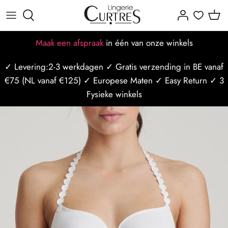
Meteen
naar
de
Alles voor dames
Alles voor heren
Alle Merken
Dames maattabellen
Missie-visie-waarden
Afspraak maken
Maak een afspraak
in één van onze winkels
content
✓ Levering:2-3 werkdagen ✓ Gratis verzending in BE vanaf
BH's
Badmode
Populaire merken
BH maattabel
Ons team
Afspraak op locatie
€75 (NL vanaf €125) ✓ Europese Maten ✓ Easy Return ✓ 3
Slips
Nachtmode
Slip maattabel
Borstzorg
Afspraak op styliste
Fysieke winkels
Badmode
Ondergoed
Mannen maattabel
Borstbewust
Curtres Care
Sport/Ondermode
Bh Maat Test
Winkels
Last Minute afspraak
Nachtmode
Blogposts