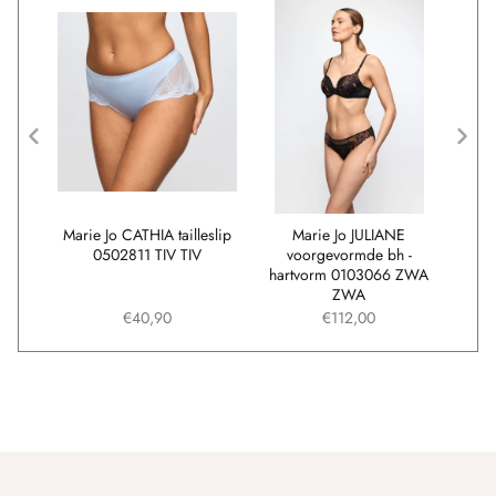
slip
Marie Jo CATHIA tailleslip
Marie Jo JULIANE
Mari
V
0502811 TIV TIV
voorgevormde bh -
uitn
hartvorm 0103066 ZWA
ZWA
€40,90
€112,00