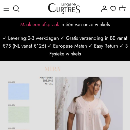
Meteen
naar
de
Alles voor dames
Alles voor heren
Alle Merken
Dames maattabellen
Missie-visie-waarden
Afspraak maken
Maak een afspraak
in één van onze winkels
content
✓ Levering:2-3 werkdagen ✓ Gratis verzending in BE vanaf
BH's
Badmode
Populaire merken
BH maattabel
Ons team
Afspraak op locatie
€75 (NL vanaf €125) ✓ Europese Maten ✓ Easy Return ✓ 3
Slips
Nachtmode
Slip maattabel
Borstzorg
Afspraak op styliste
Fysieke winkels
Badmode
Ondergoed
Mannen maattabel
Borstbewust
Curtres Care
Sport/Ondermode
Bh Maat Test
Winkels
Last Minute afspraak
Nachtmode
Blogposts