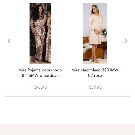
96MW
Mira Pyjama doorknoop
Mira Nachtkleed 3231MW
Mira
8416MW 6 bordeau
02 rose
€98,95
€59,95