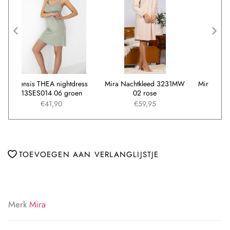
ma
Sensis THEA nightdress
Mira Nachtkleed 3231MW
Mira
en
13SES014 06 groen
02 rose
€41,90
€59,95
TOEVOEGEN AAN VERLANGLIJSTJE
Merk
Mira