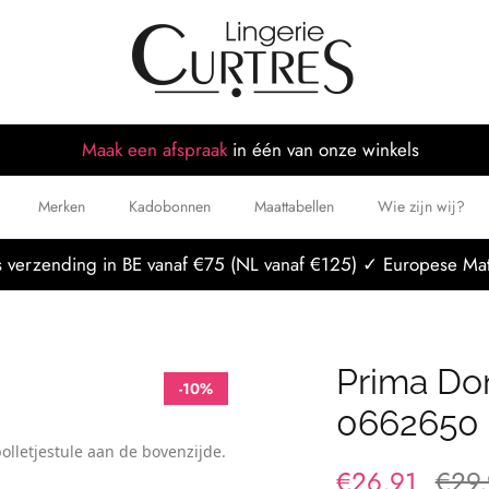
Maak een afspraak
in één van onze winkels
Merken
Kadobonnen
Maattabellen
Wie zijn wij?
 verzending in BE vanaf €75 (NL vanaf €125) ✓ Europese Mat
Prima Do
-10%
0662650
olletjestule aan de bovenzijde.
€26,91
€29