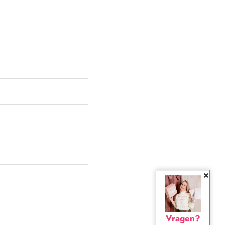
×
Vragen?