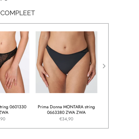
 COMPLEET
string 0601330
Prima Donna MONTARA string
Marie Jo MILAO 
ZWA
0663380 ZWA ZWA
0502951 Z
,90
€34,90
€39,9