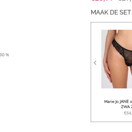
MAAK DE SET
,00 %
ev. mini triangel
Prima Donna MADISON body
Marie Jo JANE 
1127 ZWA ZWA
0462120 ZWA ZWA
ZWA 
5,00
€150,00
€54