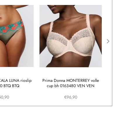
ALA LUNA rioslip
Prima Donna MONTERREY volle
Prima Donn
0 BTQ BTQ
cup bh 0163480 VEN VEN
0563
50,90
€96,90