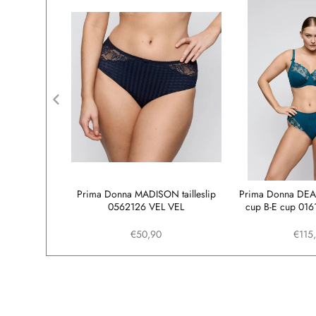
N volle cup
Prima Donna MADISON tailleslip
Prima Donna DEAU
VEL VEL
0562126 VEL VEL
cup B-E cup 01
€50,90
€115