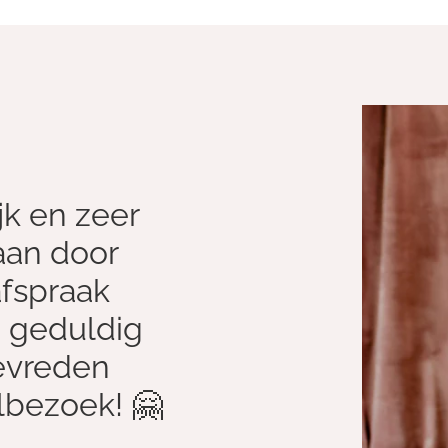
jk en zeer
aan door
afspraak
n geduldig
tevreden
lbezoek! 🤗