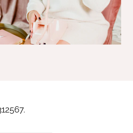
rtres Hasselt
312567.