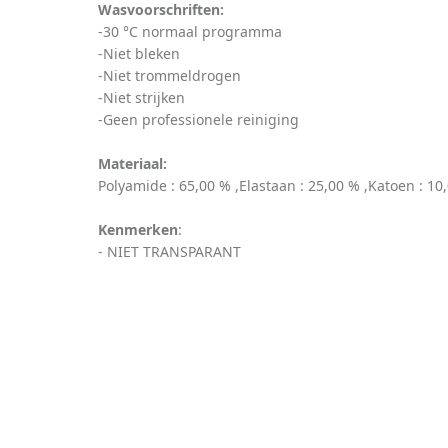
Wasvoorschriften:
-30 °C normaal programma
-Niet bleken
-Niet trommeldrogen
-Niet strijken
-Geen professionele reiniging
Materiaal:
Polyamide : 65,00 % ,Elastaan : 25,00 % ,Katoen : 10
Kenmerken
:
- NIET TRANSPARANT
MILAO tailleslip
Prima Donna MADISON tailleslip
Sarda SHA voorg
51 ZWA ZWA
0562126 ZWA ZWA
bikini 360
€39,90
€49,90
€9