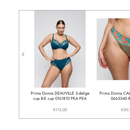
N tailleslip
Prima Donna DEAUVILLE 3-delige
Prima Donna CAL
 VEL
cup B-E cup 0161810 PEA PEA
0663540 
€115,00
€50,