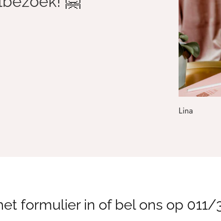
lbezoek! 🤗
Lina
Lingerie Cu
et formulier in of bel ons op 011/