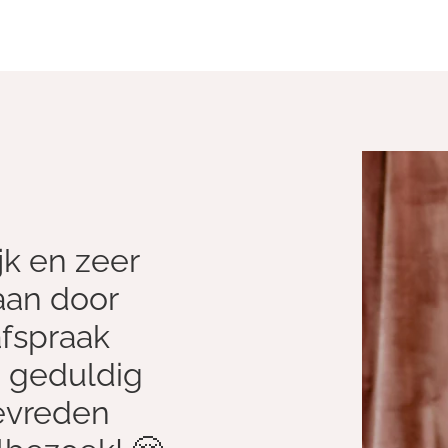
jk en zeer
aan door
afspraak
n geduldig
tevreden