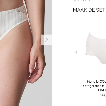
MAAK DE SET
NE luxe string
Marie Jo SOFT STUDIO topje
Marie Jo CO
1 NAT NAT
zonder cups 0803040 NAT NAT
corrigerende tai
NAT 
9,90
€39,90
€44