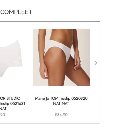
 COMPLEET
LOR STUDIO
Marie Jo TOM rioslip 0520820
Marie Jo AZELIE
lleslip 0521631
NAT NAT
0503011 N
NAT
,90
€34,90
€39,9