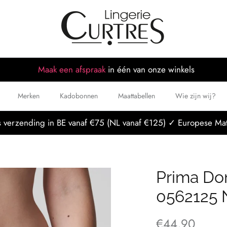
Maak een afspraak
in één van onze winkels
Merken
Kadobonnen
Maattabellen
Wie zijn wij?
 verzending in BE vanaf €75 (NL vanaf €125) ✓ Europese Mat
Prima Do
0562125
€44,90