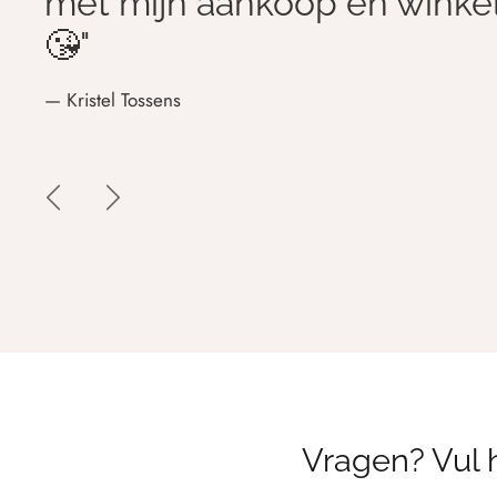
met mijn aankoop en winke
😘"
— Kristel Tossens
Vragen? Vul h