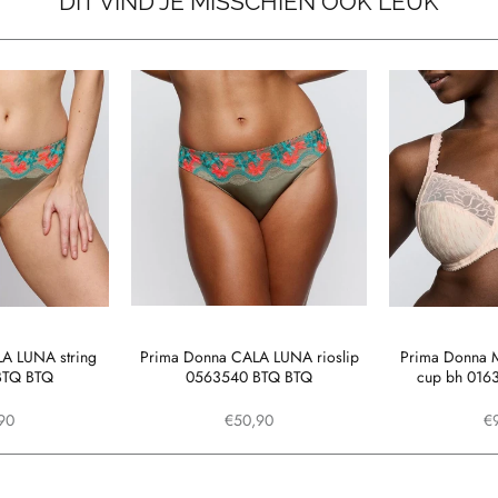
DIT VIND JE MISSCHIEN OOK LEUK
A LUNA string
Prima Donna CALA LUNA rioslip
Prima Donna 
BTQ BTQ
0563540 BTQ BTQ
cup bh 01
90
€50,90
€