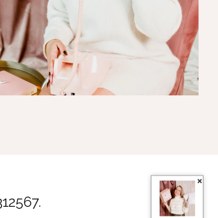
rtres Hasselt
×
312567.