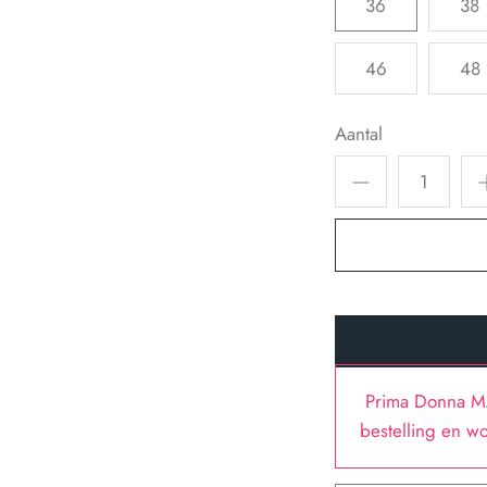
36
38
46
48
Aantal
Prima Donna M
bestelling en w