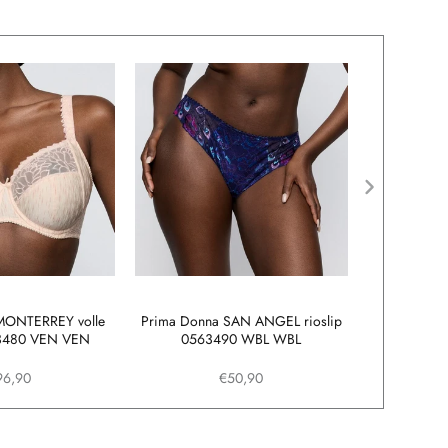
MONTERREY volle
Prima Donna SAN ANGEL rioslip
Prima Donn
63480 VEN VEN
0563490 WBL WBL
halve mous
96,90
€50,90