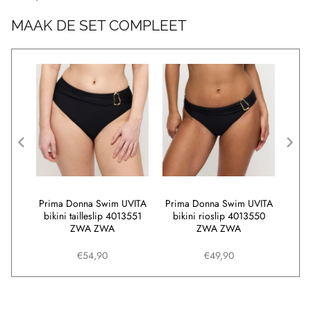
MAAK DE SET COMPLEET
UVITA
Prima Donna Swim UVITA
Prima Donna Swim UVITA
Prim
3539
bikini tailleslip 4013551
bikini rioslip 4013550
vo
ZWA ZWA
ZWA ZWA
bik
€54,90
€49,90