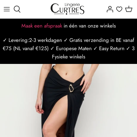
Meteen
naar
de
Alles voor dames
Alles voor heren
Alle Merken
Dames maattabellen
Missie-visie-waarden
Afspraak maken
Maak een afspraak
in één van onze winkels
content
✓ Levering:2-3 werkdagen ✓ Gratis verzending in BE vanaf
BH's
Badmode
Populaire merken
BH maattabel
Ons team
Afspraak op locatie
€75 (NL vanaf €125) ✓ Europese Maten ✓ Easy Return ✓ 3
Slips
Nachtmode
Slip maattabel
Borstzorg
Afspraak op styliste
Fysieke winkels
Badmode
Ondergoed
Mannen maattabel
Borstbewust
Curtres Care
Sport/Ondermode
Bh Maat Test
Winkels
Last Minute afspraak
Nachtmode
Blogposts