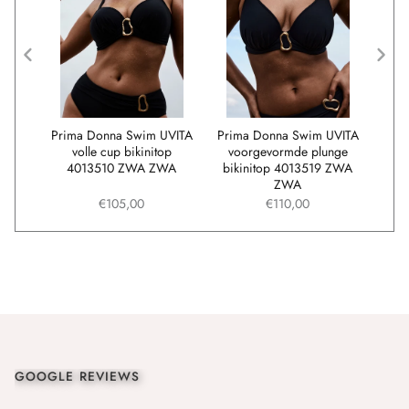
UVITA
Prima Donna Swim UVITA
Prima Donna Swim UVITA
P
550
volle cup bikinitop
voorgevormde plunge
DA
4013510 ZWA ZWA
bikinitop 4013519 ZWA
balc
ZWA
€105,00
€110,00
GOOGLE REVIEWS