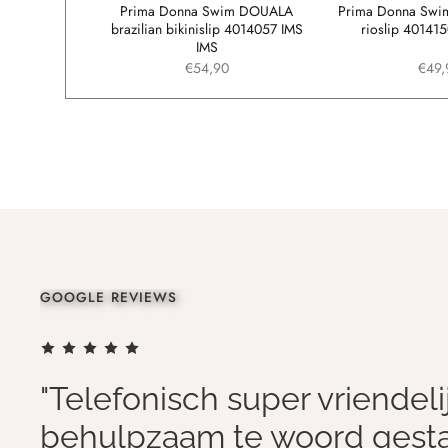
ANTAS bikini
Prima Donna Swim DOUALA
Prima Donna Swim
 BEL BEL
brazilian bikinislip 4014057 IMS
rioslip 4014
IMS
€54,90
€49,
GOOGLE REVIEWS
"Telefonisch super vriendeli
behulpzaam te woord gest