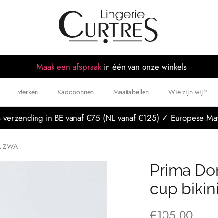
Maak een afspraak
in één van onze winkels
Merken
Kadobonnen
Maattabellen
Wie zijn wij?
 verzending in BE vanaf €75 (NL vanaf €125) ✓ Europese Mat
WA ZWA
Prima Do
cup biki
€105,00