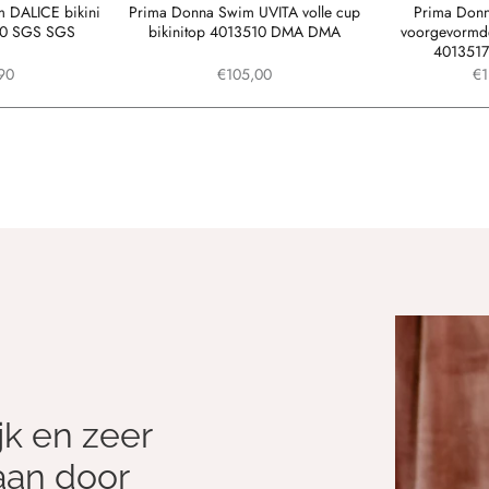
 DALICE bikini
Prima Donna Swim UVITA volle cup
Prima Don
150 SGS SGS
bikinitop 4013510 DMA DMA
voorgevormde 
401351
90
€105,00
€1
jk en zeer
aan door