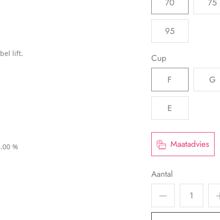
70
75
95
el lift.
Cup
F
G
E
Maatadvies
8.00 %
Aantal