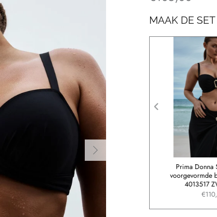
MAAK DE SET
a Swim UVITA
Prima Donna Swim UVITA
Prima Donna
iaal accessoire
voorgevormde plunge bikinitop
voorgevormde bi
3 ZWA ZWA
4013519 ZWA ZWA
4013517 
9,90
€110,00
€110