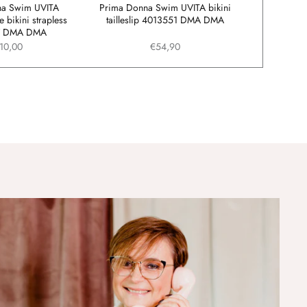
na Swim UVITA
Prima Donna Swim UVITA bikini
Prima D
bikini strapless
tailleslip 4013551 DMA DMA
voorgevorm
7 DMA DMA
401
10,00
€54,90