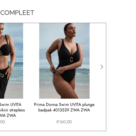
 COMPLEET
 Swim UVITA
Prima Donna Swim UVITA plunge
Prima Donna Swim
kini strapless
badpak 4013539 ZWA ZWA
tailleslip 4013
ZWA ZWA
,00
€160,00
€54,9