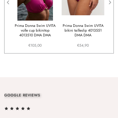
im
Prima Donna Swim UVITA
Prima Donna Swim UVITA
Prim
lip
volle cup bikinitop
bikini tailleslip 4013551
GS
4013510 DMA DMA
DMA DMA
€105,00
€54,90
GOOGLE REVIEWS