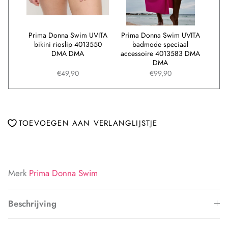
UVITA
Prima Donna Swim UVITA
Prima Donna Swim UVITA
Prim
3551
bikini rioslip 4013550
badmode speciaal
vo
DMA DMA
accessoire 4013583 DMA
bik
DMA
€49,90
€99,90
TOEVOEGEN AAN VERLANGLIJSTJE
Merk
Prima Donna Swim
Beschrijving