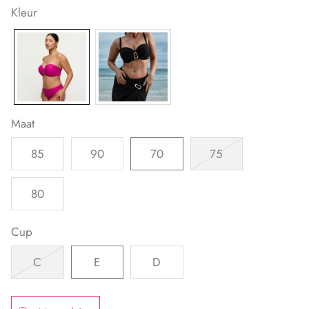
Kleur
Maat
85
90
70
75
80
Cup
C
E
D