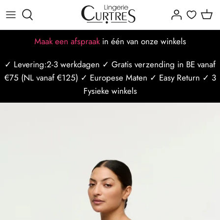
Meteen
naar
de
Alles voor dames
Alles voor heren
Alle Merken
Dames maattabellen
Missie-visie-waarden
Afspraak maken
Maak een afspraak
in één van onze winkels
content
✓ Levering:2-3 werkdagen ✓ Gratis verzending in BE vanaf
BH's
Badmode
Populaire merken
BH maattabel
Ons team
Afspraak op locatie
€75 (NL vanaf €125) ✓ Europese Maten ✓ Easy Return ✓ 3
Slips
Nachtmode
Slip maattabel
Borstzorg
Afspraak op styliste
Fysieke winkels
Badmode
Ondergoed
Mannen maattabel
Borstbewust
Curtres Care
Sport/Ondermode
Bh Maat Test
Winkels
Last Minute afspraak
Nachtmode
Blogposts