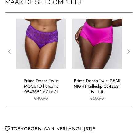
MAAK DE SET COMPLEET
ALLI
Prima Donna Twist
Prima Donna Twist DEAR
Prim
 SLK
MOCUTO hotpants
NIGHT tailleslip 0542631
SI
0542552 ACI ACI
INL INL
€40,90
€50,90
TOEVOEGEN AAN VERLANGLIJSTJE