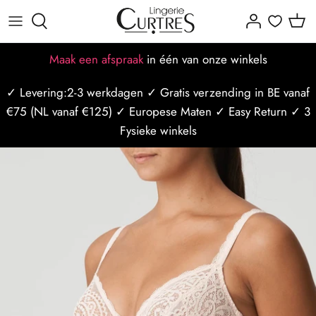
Meteen
naar
de
Alles voor dames
Alles voor heren
Alle Merken
Dames maattabellen
Missie-visie-waarden
Afspraak maken
Maak een afspraak
in één van onze winkels
content
✓ Levering:2-3 werkdagen ✓ Gratis verzending in BE vanaf
BH's
Badmode
Populaire merken
BH maattabel
Ons team
Afspraak op locatie
€75 (NL vanaf €125) ✓ Europese Maten ✓ Easy Return ✓ 3
Slips
Nachtmode
Slip maattabel
Borstzorg
Afspraak op styliste
Fysieke winkels
Badmode
Ondergoed
Mannen maattabel
Borstbewust
Curtres Care
Sport/Ondermode
Bh Maat Test
Winkels
Last Minute afspraak
Nachtmode
Blogposts