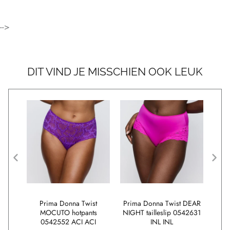
-->
DIT VIND JE MISSCHIEN OOK LEUK
ALLI
Prima Donna Twist
Prima Donna Twist DEAR
Prim
 SLK
MOCUTO hotpants
NIGHT tailleslip 0542631
voor
0542552 ACI ACI
INL INL
bod