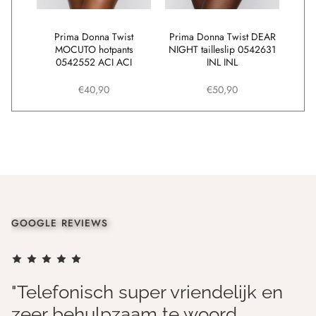
ALLI
Prima Donna Twist
Prima Donna Twist DEAR
Prim
 SLK
MOCUTO hotpants
NIGHT tailleslip 0542631
voor
0542552 ACI ACI
INL INL
bod
€40,90
€50,90
GOOGLE REVIEWS
"Telefonisch super vriendelijk en
zeer behulpzaam te woord