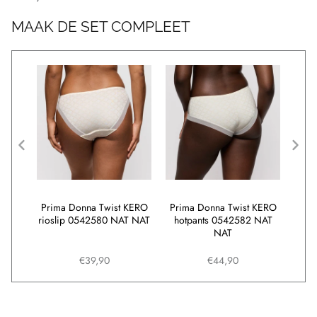
MAAK DE SET COMPLEET
KERO
Prima Donna Twist KERO
Prima Donna Twist KERO
Pri
 NAT
rioslip 0542580 NAT NAT
hotpants 0542582 NAT
v
NAT
har
€39,90
€44,90