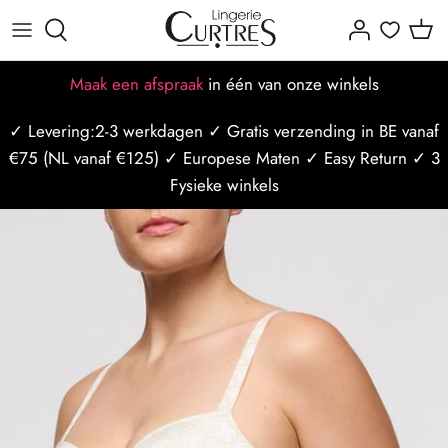
Meteen
naar
de
Alles voor dames
Alles voor heren
Alle Merken
Dames maattabellen
Missie-visie-waarden
Afspraak maken
Maak een afspraak
in één van onze winkels
content
✓ Levering:2-3 werkdagen ✓ Gratis verzending in BE vanaf
BH's
Badmode
Populaire merken
BH maattabel
Ons team
Afspraak op locatie
€75 (NL vanaf €125) ✓ Europese Maten ✓ Easy Return ✓ 3
Slips
Nachtmode
Slip maattabel
Borstzorg
Afspraak op styliste
Fysieke winkels
Badmode
Ondergoed
Mannen maattabel
Borstbewust
Curtres Care
Sport/Ondermode
Bh Maat Test
Winkels
Last Minute afspraak
Nachtmode
Blogposts